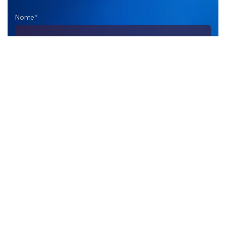
Nome*
Empresa
DDD+Telefone*
E-mail*
Sua Mensagem*