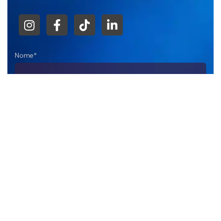
Nome*
Empresa
DDD+Telefone*
E-mail*
Sua Mensagem*