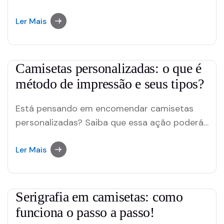
ou corporativo, proporciona inúmeros
benefícios, como maior padronização,
Ler Mais
oportunidade de expor seus valores, etc. Por
esse motivo, se ainda tinha dúvidas, saiba que
essa é uma excelente escolha. Ao realizar o
Camisetas personalizadas: o que é
processo, tenha em mente…
método de impressão e seus tipos?
Está pensando em encomendar camisetas
personalizadas? Saiba que essa ação poderá
te proporcionar inúmeros benefícios tanto
para o uso pessoal quanto empresarial.
Ler Mais
Portanto, independentemente da finalidade, é
uma excelente alternativa. Porém, antes de
realizar o seu pedido, é preciso ter em mente
Serigrafia em camisetas: como
alguns detalhes, como a arte que será usada,
funciona o passo a passo!
…