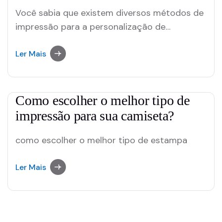
Você sabia que existem diversos métodos de
impressão para a personalização de
camisetas? Algumas das diversas
possibilidades são: sublimação, DTG, bordado
Ler Mais
e serigrafia. É importante entender mais
sobre o processo de cada uma delas no
momento de realizar a escolha ideal para
Como escolher o melhor tipo de
estampar as suas peças. Afinal, cada uma
impressão para sua camiseta?
das…
como escolher o melhor tipo de estampa
Ler Mais