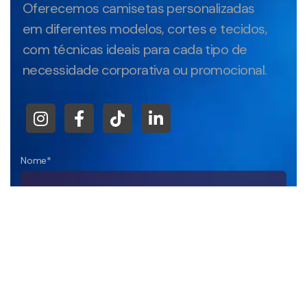
Oferecemos camisetas personalizadas
em diferentes modelos, cortes e tecidos,
com técnicas ideais para cada tipo de
necessidade corporativa ou promocional.
Nome*
Empresa
DDD+Telefone*