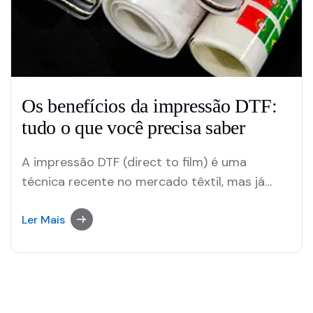
Os benefícios da impressão DTF:
tudo o que você precisa saber
A impressão DTF (direct to film) é uma
técnica recente no mercado têxtil, mas já
tem garantido seu espaço na produção de
produtos personalizados. Graças à sua
Ler Mais
praticidade, é possível criar estampas de alta
qualidade sem o uso de equipamentos
industriais. Nesta publicação, você confere os
principais benefícios dessa técnica…