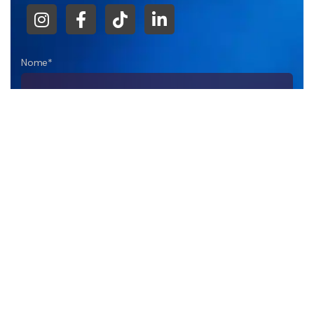
Nome*
Empresa
DDD+Telefone*
E-mail*
Sua Mensagem*