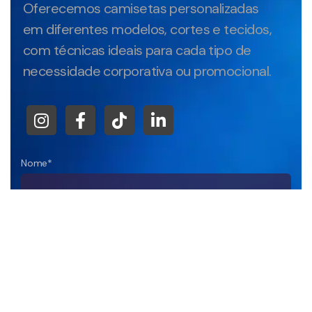
Oferecemos camisetas personalizadas
em diferentes modelos, cortes e tecidos,
com técnicas ideais para cada tipo de
necessidade corporativa ou promocional.
Nome*
Empresa
DDD+Telefone*