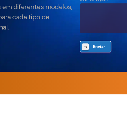
 em diferentes modelos,
para cada tipo de
al.
Enviar