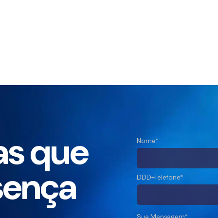
as que
Nome*
sença
DDD+Telefone*
Sua Mensagem*