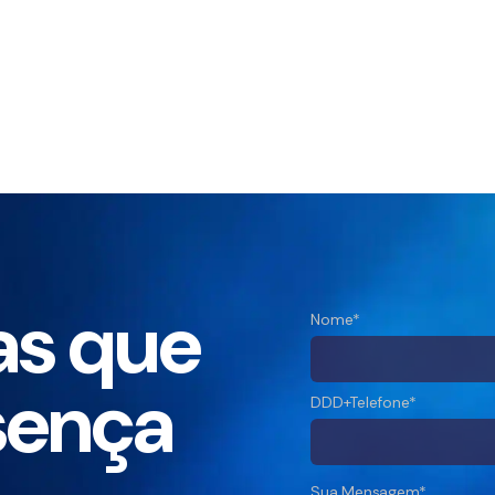
as que
Nome*
sença
DDD+Telefone*
Sua Mensagem*