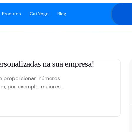
Produtos
Catálogo
Blog
personalizadas na sua empresa!
de proporcionar inúmeros
am, por exemplo, maiores
uncionários e aumento do
tido, são diversos os produtos
clientes quanto para os
,…