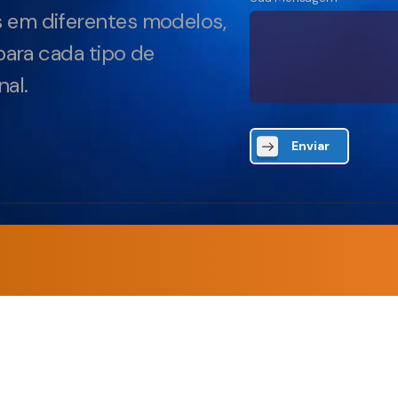
 em diferentes modelos,
para cada tipo de
al.
Enviar