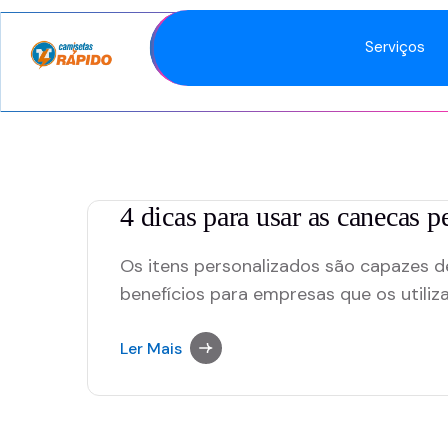
Serviços
4 dicas para usar as canecas 
Os itens personalizados são capazes 
benefícios para empresas que os utiliz
chances de fidelização, retenção de f
reconhecimento da marca. E, nesse sen
Ler Mais
que podem ser oferecidos, tanto para 
colaboradores, como camisetas, bonés