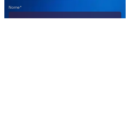
Nome*
Empresa
DDD+Telefone*
E-mail*
Sua Mensagem*