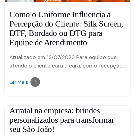
Como o Uniforme Influencia a
Percepção do Cliente: Silk Screen,
DTF, Bordado ou DTG para
Equipe de Atendimento
Atualizado em 13/07/2026 Para equipe que
atende o cliente cara a cara, como recepção,
vendas e atendimento ao público, o bordado
costuma passar a percepção de acabamento
Ler Mais
mais alta entre as técnicas de
personalização. Mas isso não significa que
seja a única escolha certa: orçamento, prazo
Arraial na empresa: brindes
disponível, complexidade da arte…
personalizados para transformar
seu São João!