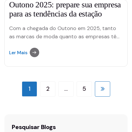
privilégio de fazer parte! Primeiro dia da…
Outono 2025: prepare sua empresa
para as tendências da estação
Com a chegada do Outono em 2025, tanto
as marcas de moda quanto as empresas têm
uma ótima oportunidade de se antecipar à
estação e oferecer produtos que atendam às
Ler Mais
demandas do consumidor. Esta preparação
garante não apenas uma transição suave e
assertiva no portfólio de produtos, mas
proporciona também…
1
2
…
5
Pesquisar Blogs