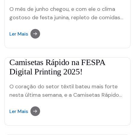
O mês de junho chegou, e com ele o clima
gostoso de festa junina, repleto de comidas
típicas, música animada e muita diversão! E se
na sua empresa o arraial é uma tradição, por
Ler Mais
que não torná-lo ainda mais memorável com
brindes personalizados? Além de fortalecer o
espírito de equipe,…
Camisetas Rápido na FESPA
Digital Printing 2025!
O coração do setor têxtil bateu mais forte
nesta última semana, e a Camisetas Rápido
esteve lá pulsando junto. A FESPA 2025 não
foi apenas uma feira – foi um verdadeiro
Ler Mais
encontro de ideias, conhecimentos e
conexões que a Camisetas Rápido teve o