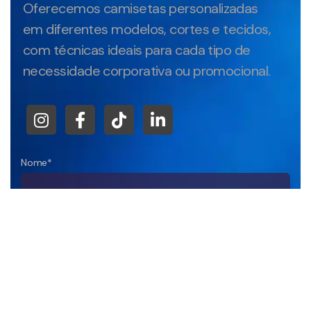
Oferecemos camisetas personalizadas
em diferentes modelos, cortes e tecidos,
com técnicas ideais para cada tipo de
necessidade corporativa ou promocional.
Nome*
Empresa
DDD+Telefone*