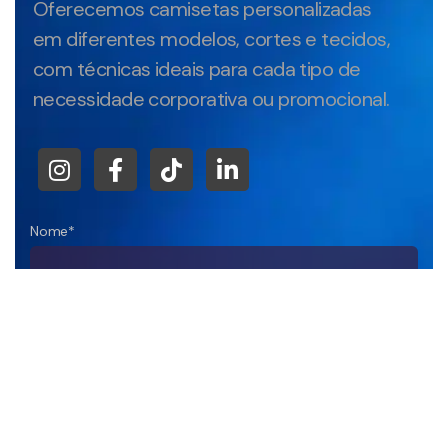
Oferecemos camisetas personalizadas
em diferentes modelos, cortes e tecidos,
com técnicas ideais para cada tipo de
necessidade corporativa ou promocional.
Nome*
Empresa
DDD+Telefone*