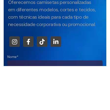
Oferecemos camisetas personalizadas
em diferentes modelos, cortes e tecidos,
com técnicas ideais para cada tipo de
necessidade corporativa ou promocional.
Nome*
Empresa
DDD+Telefone*