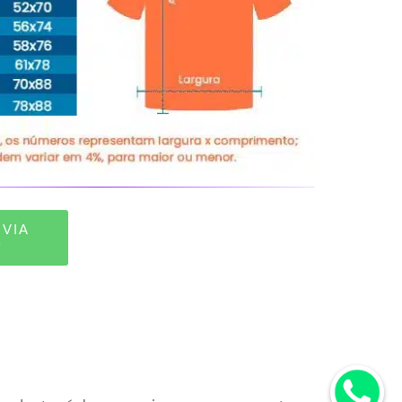
VIA
P