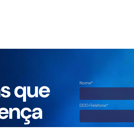
s que
Nome*
ença
DDD+Telefone*
Sua Mensagem*