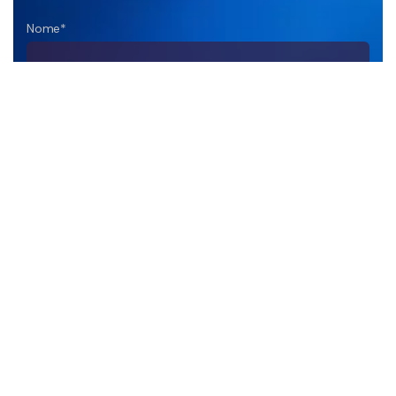
Nome*
Empresa
DDD+Telefone*
E-mail*
Sua Mensagem*