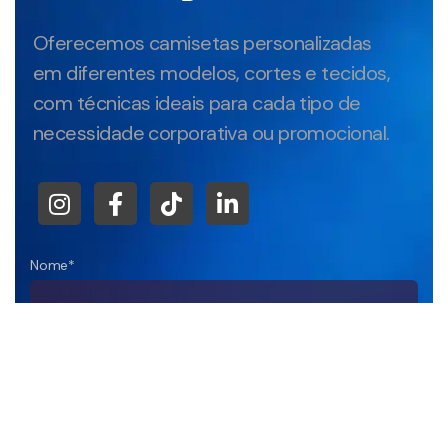
Oferecemos camisetas personalizadas
em diferentes modelos, cortes e tecidos,
com técnicas ideais para cada tipo de
necessidade corporativa ou promocional.
Nome*
Empresa
DDD+Telefone*